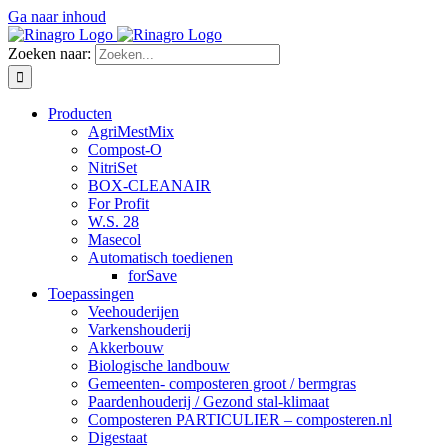
Ga naar inhoud
Zoeken naar:
Producten
AgriMestMix
Compost-O
NitriSet
BOX-CLEANAIR
For Profit
W.S. 28
Masecol
Automatisch toedienen
forSave
Toepassingen
Veehouderijen
Varkenshouderij
Akkerbouw
Biologische landbouw
Gemeenten- composteren groot / bermgras
Paardenhouderij / Gezond stal-klimaat
Composteren PARTICULIER – composteren.nl
Digestaat