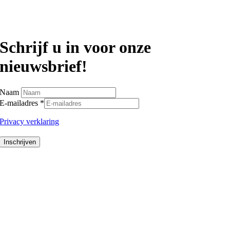
Schrijf u in voor onze
nieuwsbrief!
Naam
E-mailadres
*
Privacy verklaring
Inschrijven
Ga
naar
de
bovenkant