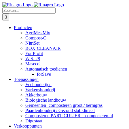
Ga
naar
Zoeken
inhoud
naar:
Producten
AgriMestMix
Compost-O
NitriSet
BOX-CLEANAIR
For Profit
W.S. 28
Masecol
Automatisch toedienen
forSave
Toepassingen
Veehouderijen
Varkenshouderij
Akkerbouw
Biologische landbouw
Gemeenten- composteren groot / bermgras
Paardenhouderij / Gezond stal-klimaat
Composteren PARTICULIER – composteren.nl
Digestaat
Verkooppunten