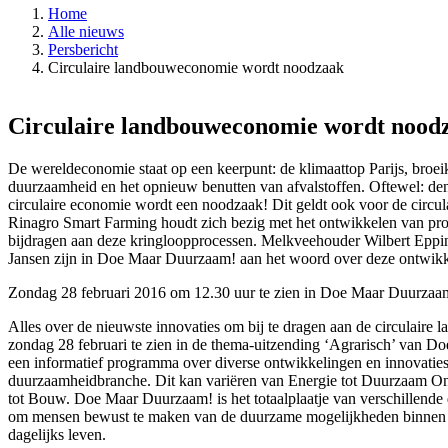
Home
Alle nieuws
Persbericht
Circulaire landbouweconomie wordt noodzaak
Circulaire landbouweconomie wordt nood
De wereldeconomie staat op een keerpunt: de klimaattop Parijs, broei
duurzaamheid en het opnieuw benutten van afvalstoffen. Oftewel: de
circulaire economie wordt een noodzaak! Dit geldt ook voor de circ
Rinagro Smart Farming houdt zich bezig met het ontwikkelen van produ
bijdragen aan deze kringloopprocessen. Melkveehouder Wilbert Eppi
Jansen zijn in Doe Maar Duurzaam! aan het woord over deze ontwikk
Zondag 28 februari 2016 om 12.30 uur te zien in Doe Maar Duurzaa
Alles over de nieuwste innovaties om bij te dragen aan de circulaire
zondag 28 februari te zien in de thema-uitzending ‘Agrarisch’ van D
een informatief programma over diverse ontwikkelingen en innovatie
duurzaamheidbranche. Dit kan variëren van Energie tot Duurzaam O
tot Bouw. Doe Maar Duurzaam! is het totaalplaatje van verschillend
om mensen bewust te maken van de duurzame mogelijkheden binnen i
dagelijks leven.