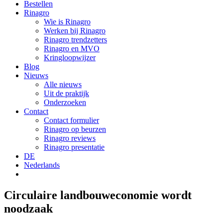
Bestellen
Rinagro
Wie is Rinagro
Werken bij Rinagro
Rinagro trendzetters
Rinagro en MVO
Kringloopwijzer
Blog
Nieuws
Alle nieuws
Uit de praktijk
Onderzoeken
Contact
Contact formulier
Rinagro op beurzen
Rinagro reviews
Rinagro presentatie
DE
Nederlands
Circulaire landbouweconomie wordt
noodzaak