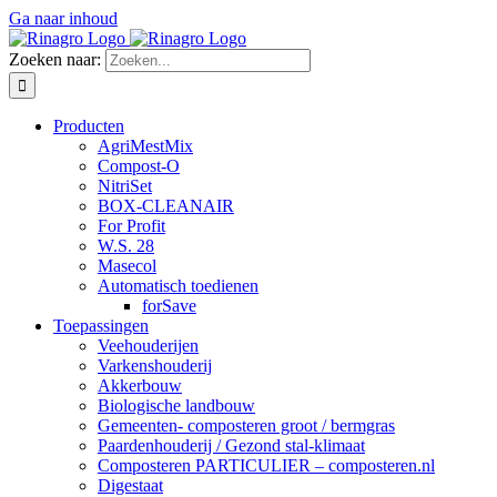
Ga naar inhoud
Zoeken naar:
Producten
AgriMestMix
Compost-O
NitriSet
BOX-CLEANAIR
For Profit
W.S. 28
Masecol
Automatisch toedienen
forSave
Toepassingen
Veehouderijen
Varkenshouderij
Akkerbouw
Biologische landbouw
Gemeenten- composteren groot / bermgras
Paardenhouderij / Gezond stal-klimaat
Composteren PARTICULIER – composteren.nl
Digestaat