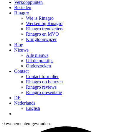
Verkooppunten
Bestellen
Rinagro
Wie is Rinagro
Werken bij Rinagro
Rinagro trendzetters
Rinagro en MVO
Kringloopwijzer
Blog
Nieuws
Alle nieuws
Uit de praktijk
Onderzoeken
Contact
Contact formulier
Rinagro op beurzen
Rinagro reviews
Rinagro presentatie
DE
Nederlands
English
0 evenementen gevonden.